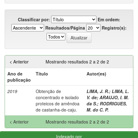
Classificar por:
Em ordem:
Resultados/Página
Registro(s):
< Anterior
Mostrando resultados 2 a 2 de 2
Ano de
Título
Autor(es)
publicação
2019
Obtenção de
LIMA, J. R.
;
LIMA, L.
concentrado e isolado
V. de
;
ARAUJO, I. M.
proteicos de amêndoa
da S.
;
RODRIGUES,
de castanha-de-caju.
M. do C. P.
< Anterior
Mostrando resultados 2 a 2 de 2
Indexado por