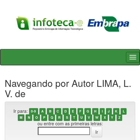
Skip
navigation
Navegando por Autor LIMA, L.
V. de
Ir para:
0-9
A
B
C
D
E
F
G
H
I
J
K
L
M
N
O
P
Q
R
S
T
U
V
W
X
Y
Z
ou entre com as primeiras letras: