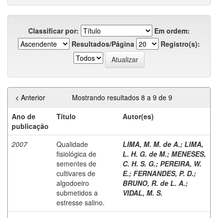
Classificar por:
Em ordem:
Resultados/Página
Registro(s):
< Anterior
Mostrando resultados 8 a 9 de 9
Ano de
Título
Autor(es)
publicação
2007
Qualidade
LIMA, M. M. de A.
;
LIMA,
fisiológica de
L. H. G. de M.
;
MENESES,
sementes de
C. H. S. G.
;
PEREIRA, W.
cultivares de
E.
;
FERNANDES, P. D.
;
algodoeiro
BRUNO, R. de L. A.
;
submetidos a
VIDAL, M. S.
estresse salino.