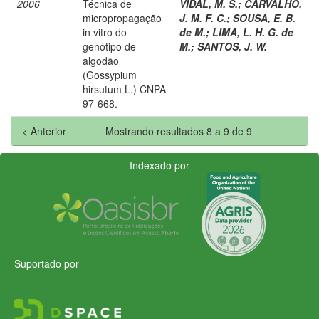
2006
Técnica de
VIDAL, M. S.
;
CARVALHO,
micropropagação
J. M. F. C.
;
SOUSA, E. B.
in vitro do
de M.
;
LIMA, L. H. G. de
genótipo de
M.
;
SANTOS, J. W.
algodão
(Gossypium
hirsutum L.) CNPA
97-668.
< Anterior
Mostrando resultados 8 a 9 de 9
Indexado por
Suportado por