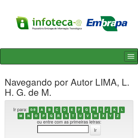
Skip
navigation
Navegando por Autor LIMA, L.
H. G. de M.
Ir para:
0-9
A
B
C
D
E
F
G
H
I
J
K
L
M
N
O
P
Q
R
S
T
U
V
W
X
Y
Z
ou entre com as primeiras letras: