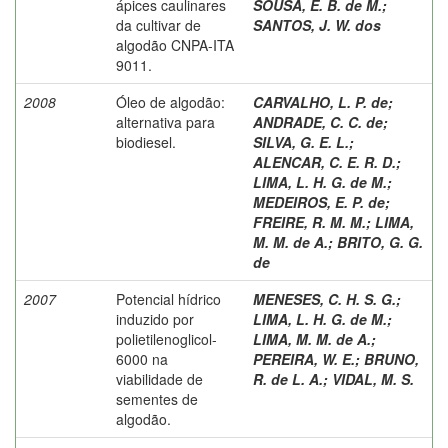
ápices caulinares
SOUSA, E. B. de M.
;
da cultivar de
SANTOS, J. W. dos
algodão CNPA-ITA
9011.
2008
Óleo de algodão:
CARVALHO, L. P. de
;
alternativa para
ANDRADE, C. C. de
;
biodiesel.
SILVA, G. E. L.
;
ALENCAR, C. E. R. D.
;
LIMA, L. H. G. de M.
;
MEDEIROS, E. P. de
;
FREIRE, R. M. M.
;
LIMA,
M. M. de A.
;
BRITO, G. G.
de
2007
Potencial hídrico
MENESES, C. H. S. G.
;
induzido por
LIMA, L. H. G. de M.
;
polietilenoglicol-
LIMA, M. M. de A.
;
6000 na
PEREIRA, W. E.
;
BRUNO,
viabilidade de
R. de L. A.
;
VIDAL, M. S.
sementes de
algodão.