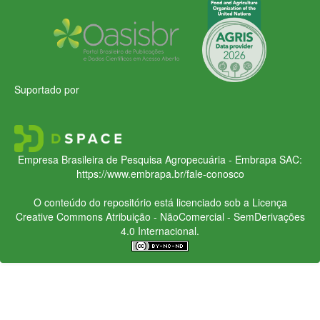
Suportado por
Empresa Brasileira de Pesquisa Agropecuária - Embrapa
SAC:
https://www.embrapa.br/fale-conosco
O conteúdo do repositório está licenciado sob a Licença
Creative Commons
Atribuição - NãoComercial - SemDerivações
4.0 Internacional.