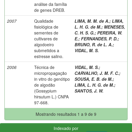
análise da família
de genes DREB.
2007
Qualidade
LIMA, M. M. de A.
;
LIMA,
fisiológica de
L. H. G. de M.
;
MENESES,
sementes de
C. H. S. G.
;
PEREIRA, W.
cultivares de
E.
;
FERNANDES, P. D.
;
algodoeiro
BRUNO, R. de L. A.
;
submetidos a
VIDAL, M. S.
estresse salino.
2006
Técnica de
VIDAL, M. S.
;
micropropagação
CARVALHO, J. M. F. C.
;
in vitro do genótipo
SOUSA, E. B. de M.
;
de algodão
LIMA, L. H. G. de M.
;
(Gossypium
SANTOS, J. W.
hirsutum L.) CNPA
97-668.
Mostrando resultados 1 a 9 de 9
Indexado por