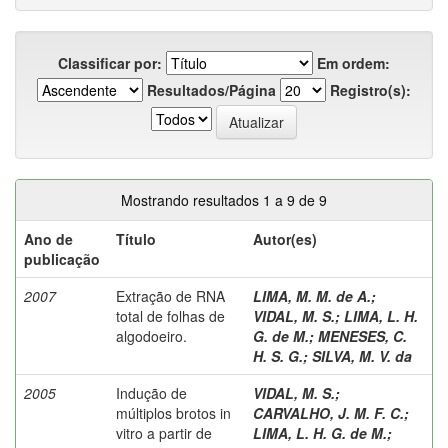
Classificar por:
Em ordem:
Resultados/Página
Registro(s):
Mostrando resultados 1 a 9 de 9
Ano de
Título
Autor(es)
publicação
2007
Extração de RNA
LIMA, M. M. de A.
;
total de folhas de
VIDAL, M. S.
;
LIMA, L. H.
algodoeiro.
G. de M.
;
MENESES, C.
H. S. G.
;
SILVA, M. V. da
2005
Indução de
VIDAL, M. S.
;
múltiplos brotos in
CARVALHO, J. M. F. C.
;
vitro a partir de
LIMA, L. H. G. de M.
;