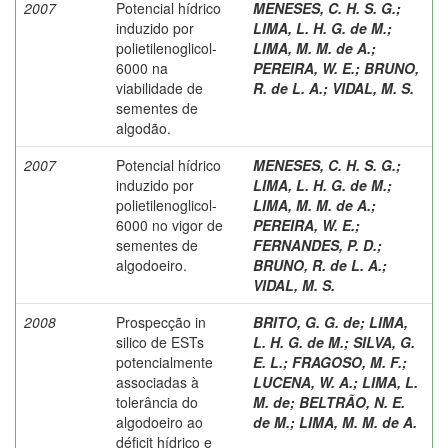
2007
Potencial hídrico
MENESES, C. H. S. G.
;
induzido por
LIMA, L. H. G. de M.
;
polietilenoglicol-
LIMA, M. M. de A.
;
6000 na
PEREIRA, W. E.
;
BRUNO,
viabilidade de
R. de L. A.
;
VIDAL, M. S.
sementes de
algodão.
2007
Potencial hídrico
MENESES, C. H. S. G.
;
induzido por
LIMA, L. H. G. de M.
;
polietilenoglicol-
LIMA, M. M. de A.
;
6000 no vigor de
PEREIRA, W. E.
;
sementes de
FERNANDES, P. D.
;
algodoeiro.
BRUNO, R. de L. A.
;
VIDAL, M. S.
2008
Prospecção in
BRITO, G. G. de
;
LIMA,
silico de ESTs
L. H. G. de M.
;
SILVA, G.
potencialmente
E. L.
;
FRAGOSO, M. F.
;
associadas à
LUCENA, W. A.
;
LIMA, L.
tolerância do
M. de
;
BELTRÃO, N. E.
algodoeiro ao
de M.
;
LIMA, M. M. de A.
déficit hídrico e