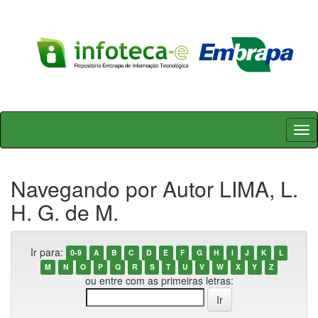
Skip
navigation
Navegando por Autor LIMA, L.
H. G. de M.
Ir para:
0-9
A
B
C
D
E
F
G
H
I
J
K
L
M
N
O
P
Q
R
S
T
U
V
W
X
Y
Z
ou entre com as primeiras letras: