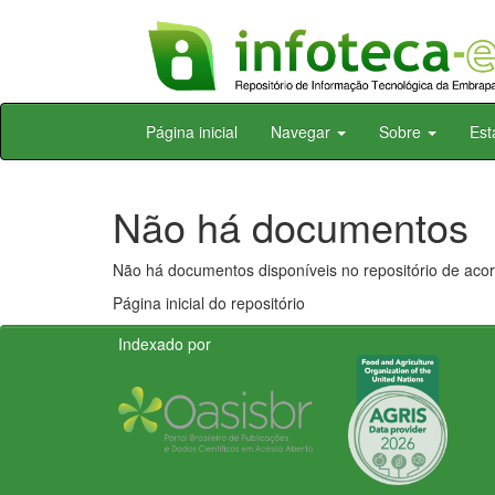
Skip
Página inicial
Navegar
Sobre
Est
navigation
Não há documentos
Não há documentos disponíveis no repositório de acor
Página inicial do repositório
Indexado por