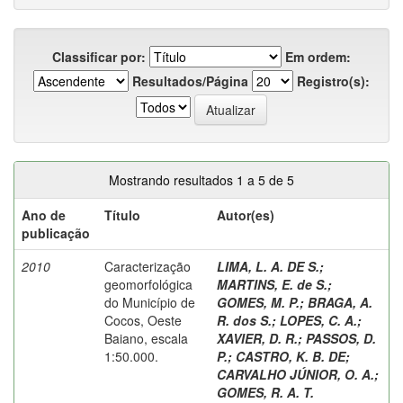
Classificar por:
Em ordem:
Resultados/Página
Registro(s):
Mostrando resultados 1 a 5 de 5
Ano de
Título
Autor(es)
publicação
2010
Caracterização
LIMA, L. A. DE S.
;
geomorfológica
MARTINS, E. de S.
;
do Município de
GOMES, M. P.
;
BRAGA, A.
Cocos, Oeste
R. dos S.
;
LOPES, C. A.
;
Baiano, escala
XAVIER, D. R.
;
PASSOS, D.
1:50.000.
P.
;
CASTRO, K. B. DE
;
CARVALHO JÚNIOR, O. A.
;
GOMES, R. A. T.