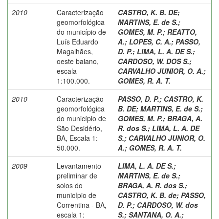
2010
Caracterização
CASTRO, K. B. DE
;
geomorfológica
MARTINS, E. de S.
;
do município de
GOMES, M. P.
;
REATTO,
Luís Eduardo
A.
;
LOPES, C. A.
;
PASSO,
Magalhães,
D. P.
;
LIMA, L. A. DE S.
;
oeste baiano,
CARDOSO, W. DOS S.
;
escala
CARVALHO JUNIOR, O. A.
;
1:100.000.
GOMES, R. A. T.
2010
Caracterização
PASSO, D. P.
;
CASTRO, K.
geomorfológica
B. DE
;
MARTINS, E. de S.
;
do município de
GOMES, M. P.
;
BRAGA, A.
São Desidério,
R. dos S.
;
LIMA, L. A. DE
BA, Escala 1:
S.
;
CARVALHO JUNIOR, O.
50.000.
A.
;
GOMES, R. A. T.
2009
Levantamento
LIMA, L. A. DE S.
;
preliminar de
MARTINS, E. de S.
;
solos do
BRAGA, A. R. dos S.
;
município de
CASTRO, K. B. de
;
PASSO,
Correntina - BA,
D. P.
;
CARDOSO, W. dos
escala 1:
S.
;
SANTANA, O. A.
;