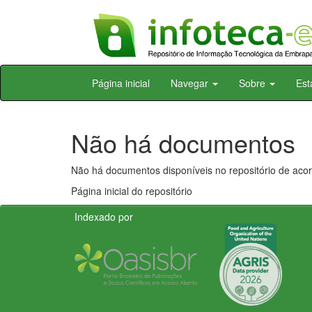
Skip
Página inicial
Navegar
Sobre
Est
navigation
Não há documentos
Não há documentos disponíveis no repositório de acor
Página inicial do repositório
Indexado por