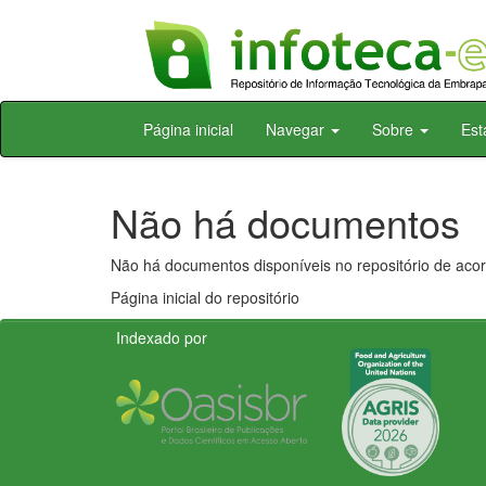
Skip
Página inicial
Navegar
Sobre
Est
navigation
Não há documentos
Não há documentos disponíveis no repositório de acor
Página inicial do repositório
Indexado por