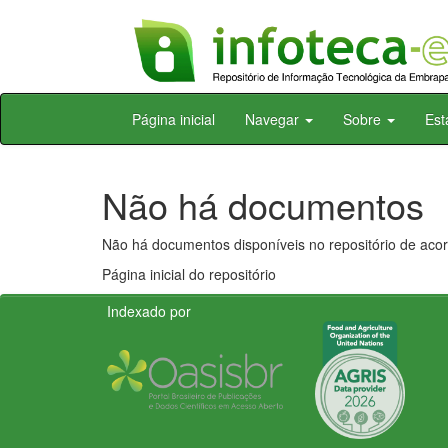
Skip
Página inicial
Navegar
Sobre
Est
navigation
Não há documentos
Não há documentos disponíveis no repositório de acor
Página inicial do repositório
Indexado por