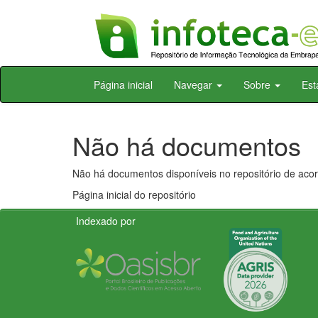
Skip
Página inicial
Navegar
Sobre
Est
navigation
Não há documentos
Não há documentos disponíveis no repositório de acor
Página inicial do repositório
Indexado por