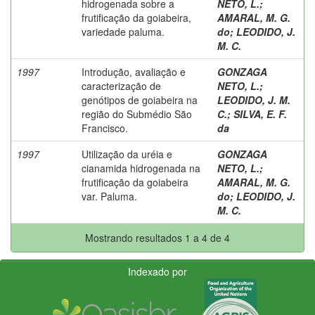
hidrogenada sobre a
NETO, L.
;
frutificação da goiabeira,
AMARAL, M. G.
variedade paluma.
do
;
LEODIDO, J.
M. C.
1997
Introdução, avaliação e
GONZAGA
caracterização de
NETO, L.
;
genótipos de goiabeira na
LEODIDO, J. M.
região do Submédio São
C.
;
SILVA, E. F.
Francisco.
da
1997
Utilização da uréia e
GONZAGA
cianamida hidrogenada na
NETO, L.
;
frutificação da goiabeira
AMARAL, M. G.
var. Paluma.
do
;
LEODIDO, J.
M. C.
Mostrando resultados 1 a 4 de 4
Indexado por