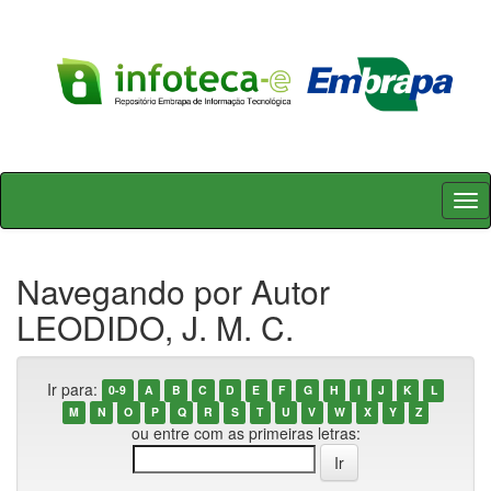
Skip
navigation
Navegando por Autor
LEODIDO, J. M. C.
Ir para:
0-9
A
B
C
D
E
F
G
H
I
J
K
L
M
N
O
P
Q
R
S
T
U
V
W
X
Y
Z
ou entre com as primeiras letras: