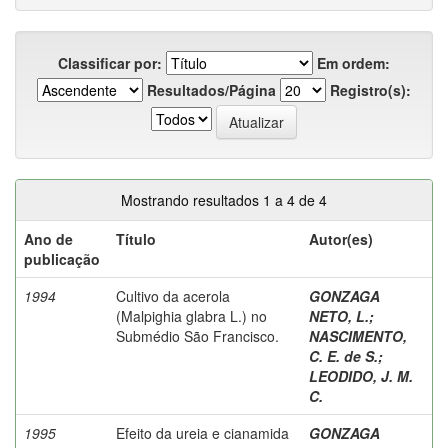
Classificar por:
Em ordem:
Resultados/Página
Registro(s):
Mostrando resultados 1 a 4 de 4
Ano de
Título
Autor(es)
publicação
1994
Cultivo da acerola
GONZAGA
(Malpighia glabra L.) no
NETO, L.
;
Submédio São Francisco.
NASCIMENTO,
C. E. de S.
;
LEODIDO, J. M.
C.
1995
Efeito da ureia e cianamida
GONZAGA