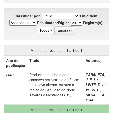
Classificar por:
Em ordem:
Resultados/Página
Registro(s):
Mostrando resultados 1 a 1 de 1
Ano de
Título
Autor(es)
publicação
2001
Produção de cebola para
ZABALETA,
conserva em sistema orgânico:
J. P. L.
;
uma nova alternativa para a
LEITE, D. L
;
região de São José do Norte,
VOSS, E.
;
Tavares e Mostardas (RS).
SILVA, E. A.
P da
Mostrando resultados 1 a 1 de 1