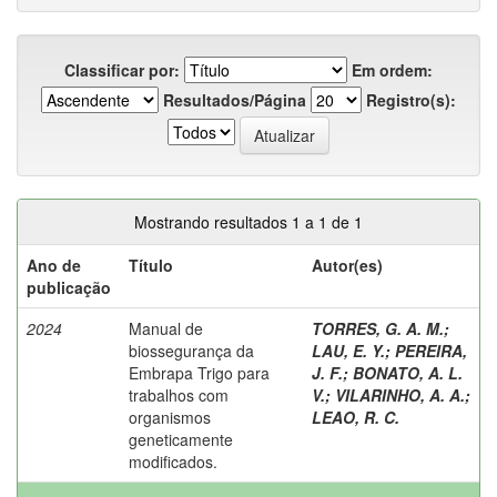
Classificar por:
Em ordem:
Resultados/Página
Registro(s):
Mostrando resultados 1 a 1 de 1
Ano de
Título
Autor(es)
publicação
2024
Manual de
TORRES, G. A. M.
;
biossegurança da
LAU, E. Y.
;
PEREIRA,
Embrapa Trigo para
J. F.
;
BONATO, A. L.
trabalhos com
V.
;
VILARINHO, A. A.
;
organismos
LEAO, R. C.
geneticamente
modificados.