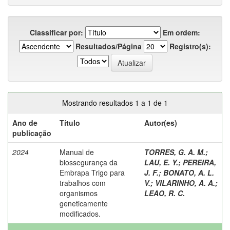
Classificar por:
Em ordem:
Resultados/Página
Registro(s):
Mostrando resultados 1 a 1 de 1
Ano de
Título
Autor(es)
publicação
2024
Manual de
TORRES, G. A. M.
;
biossegurança da
LAU, E. Y.
;
PEREIRA,
Embrapa Trigo para
J. F.
;
BONATO, A. L.
trabalhos com
V.
;
VILARINHO, A. A.
;
organismos
LEAO, R. C.
geneticamente
modificados.