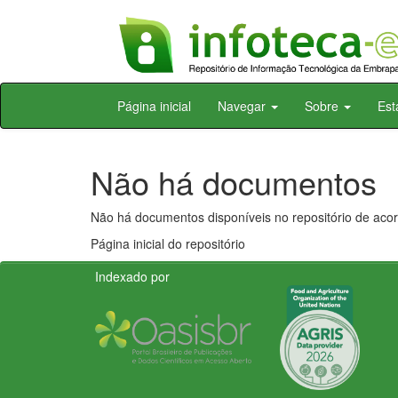
Skip
Página inicial
Navegar
Sobre
Est
navigation
Não há documentos
Não há documentos disponíveis no repositório de acor
Página inicial do repositório
Indexado por