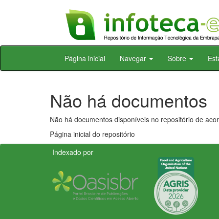
Skip
Página inicial
Navegar
Sobre
Est
navigation
Não há documentos
Não há documentos disponíveis no repositório de acor
Página inicial do repositório
Indexado por