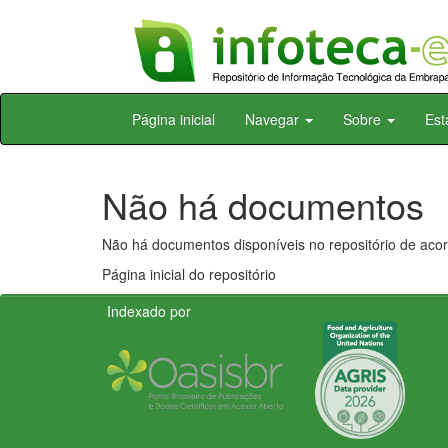
Skip
Página inicial
Navegar
Sobre
Est
navigation
Não há documentos
Não há documentos disponíveis no repositório de acor
Página inicial do repositório
Indexado por