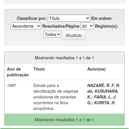
Classificar por:
Em ordem:
Resultados/Página
Registro(s):
Mostrando resultados 1 a 1 de 1
Ano de
Título
Autor(es)
publicação
1997
Estudo para a
NAZARÉ, R. F. R.
identificação de vegetais
de
;
KUSUHARA,
produtores de corantes
K.
;
FARIA, L. J.
ocorrentes na flora
G.
;
KURITA, H.
amazônica.
Mostrando resultados 1 a 1 de 1