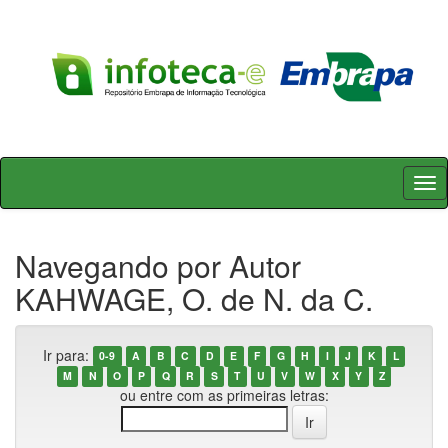
Skip
navigation
Navegando por Autor
KAHWAGE, O. de N. da C.
Ir para:
0-9
A
B
C
D
E
F
G
H
I
J
K
L
M
N
O
P
Q
R
S
T
U
V
W
X
Y
Z
ou entre com as primeiras letras: