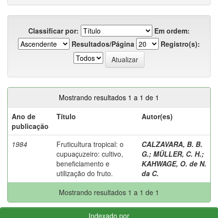
Classificar por:
Em ordem:
Resultados/Página
Registro(s):
Mostrando resultados 1 a 1 de 1
Ano de
Título
Autor(es)
publicação
1984
Fruticultura tropical: o
CALZAVARA, B. B.
cupuaçuzeiro: cultivo,
G.
;
MÜLLER, C. H.
;
beneficiamento e
KAHWAGE, O. de N.
utilização do fruto.
da C.
Mostrando resultados 1 a 1 de 1
Indexado por