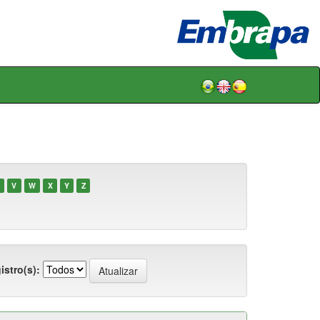
V
W
X
Y
Z
istro(s):