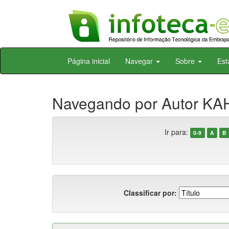
Skip
Página inicial
Navegar
Sobre
Est
navigation
Navegando por Autor KA
Ir para:
0-9
A
B
Classificar por: