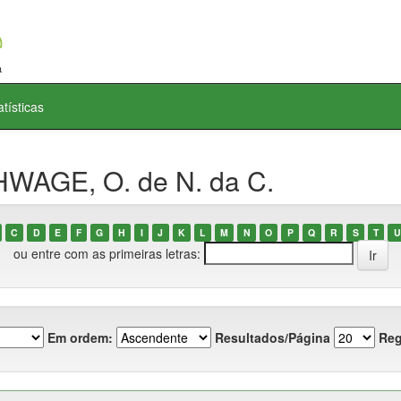
atísticas
HWAGE, O. de N. da C.
C
D
E
F
G
H
I
J
K
L
M
N
O
P
Q
R
S
T
U
ou entre com as primeiras letras:
Em ordem:
Resultados/Página
Reg