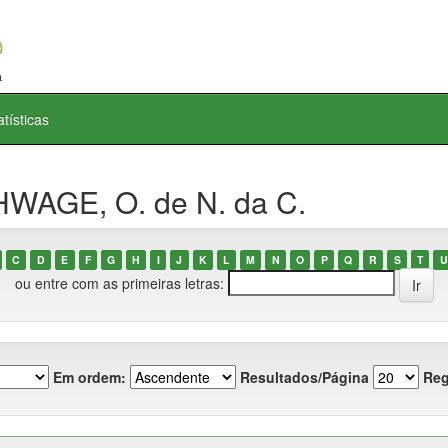
atísticas
HWAGE, O. de N. da C.
C
D
E
F
G
H
I
J
K
L
M
N
O
P
Q
R
S
T
U
ou entre com as primeiras letras:
Em ordem:
Resultados/Página
Reg