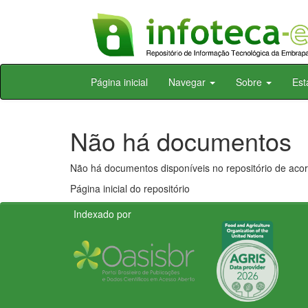
Skip
Página inicial
Navegar
Sobre
Est
navigation
Não há documentos
Não há documentos disponíveis no repositório de acor
Página inicial do repositório
Indexado por