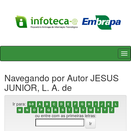
Skip
navigation
Navegando por Autor JESUS
JUNIOR, L. A. de
Ir para:
0-9
A
B
C
D
E
F
G
H
I
J
K
L
M
N
O
P
Q
R
S
T
U
V
W
X
Y
Z
ou entre com as primeiras letras: