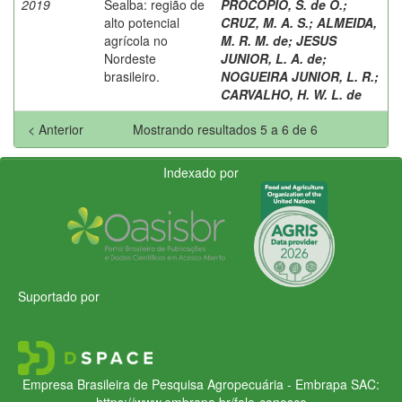
2019
Sealba: região de
PROCOPIO, S. de O.
;
alto potencial
CRUZ, M. A. S.
;
ALMEIDA,
agrícola no
M. R. M. de
;
JESUS
Nordeste
JUNIOR, L. A. de
;
brasileiro.
NOGUEIRA JUNIOR, L. R.
;
CARVALHO, H. W. L. de
< Anterior
Mostrando resultados 5 a 6 de 6
Indexado por
Suportado por
Empresa Brasileira de Pesquisa Agropecuária - Embrapa
SAC:
https://www.embrapa.br/fale-conosco