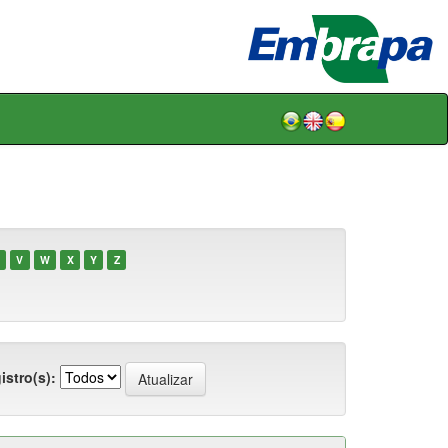
V
W
X
Y
Z
istro(s):