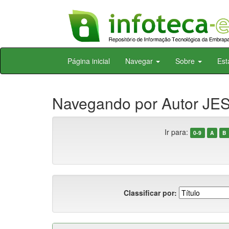
Skip
Página inicial
Navegar
Sobre
Est
navigation
Navegando por Autor JES
Ir para:
0-9
A
B
Classificar por: