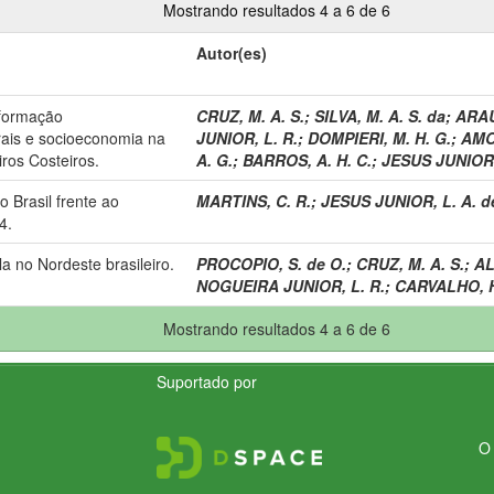
Mostrando resultados 4 a 6 de 6
Autor(es)
nformação
CRUZ, M. A. S.
;
SILVA, M. A. S. da
;
ARAU
rais e socioeconomia na
JUNIOR, L. R.
;
DOMPIERI, M. H. G.
;
AMOR
ros Costeiros.
A. G.
;
BARROS, A. H. C.
;
JESUS JUNIOR,
 Brasil frente ao
MARTINS, C. R.
;
JESUS JUNIOR, L. A. d
4.
la no Nordeste brasileiro.
PROCOPIO, S. de O.
;
CRUZ, M. A. S.
;
AL
NOGUEIRA JUNIOR, L. R.
;
CARVALHO, H.
Mostrando resultados 4 a 6 de 6
Suportado por
O 