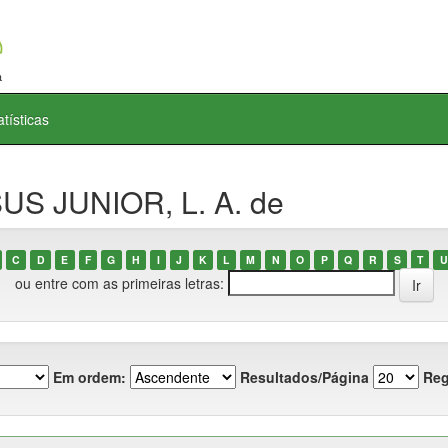
atísticas
US JUNIOR, L. A. de
C
D
E
F
G
H
I
J
K
L
M
N
O
P
Q
R
S
T
U
ou entre com as primeiras letras:
Em ordem:
Resultados/Página
Reg