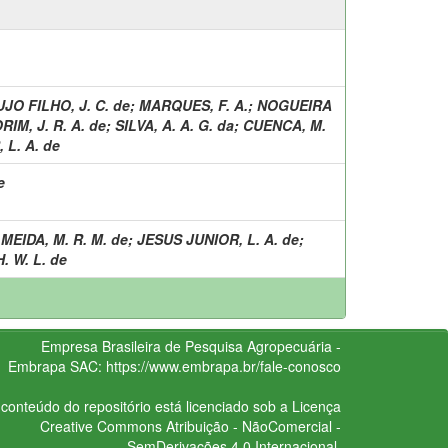
JO FILHO, J. C. de
;
MARQUES, F. A.
;
NOGUEIRA
IM, J. R. A. de
;
SILVA, A. A. G. da
;
CUENCA, M.
 L. A. de
e
MEIDA, M. R. M. de
;
JESUS JUNIOR, L. A. de
;
 W. L. de
Empresa Brasileira de Pesquisa Agropecuária -
Embrapa
SAC:
https://www.embrapa.br/fale-conosco
conteúdo do repositório está licenciado sob a Licença
Creative Commons
Atribuição - NãoComercial -
SemDerivações 4.0 Internacional.