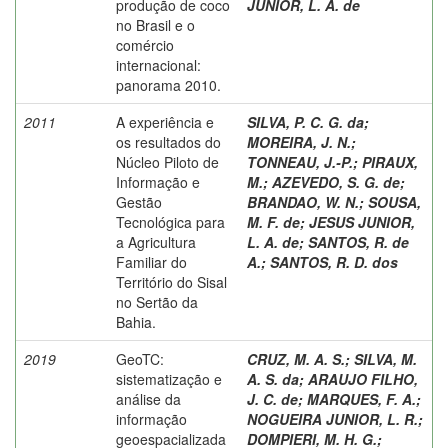
produção de coco
JUNIOR, L. A. de
no Brasil e o
comércio
internacional:
panorama 2010.
2011
A experiência e
SILVA, P. C. G. da
;
os resultados do
MOREIRA, J. N.
;
Núcleo Piloto de
TONNEAU, J.-P.
;
PIRAUX,
Informação e
M.
;
AZEVEDO, S. G. de
;
Gestão
BRANDAO, W. N.
;
SOUSA,
Tecnológica para
M. F. de
;
JESUS JUNIOR,
a Agricultura
L. A. de
;
SANTOS, R. de
Familiar do
A.
;
SANTOS, R. D. dos
Território do Sisal
no Sertão da
Bahia.
2019
GeoTC:
CRUZ, M. A. S.
;
SILVA, M.
sistematização e
A. S. da
;
ARAUJO FILHO,
análise da
J. C. de
;
MARQUES, F. A.
;
informação
NOGUEIRA JUNIOR, L. R.
;
geoespacializada
DOMPIERI, M. H. G.
;