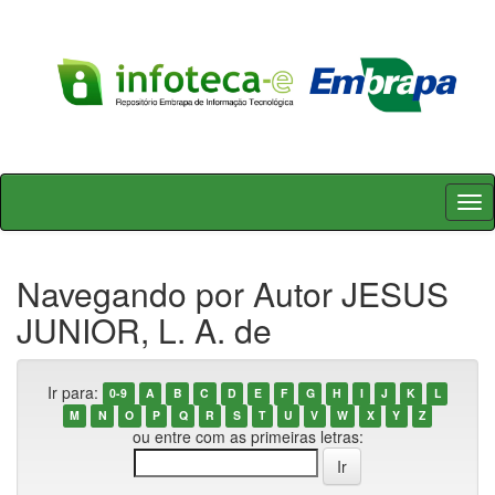
Skip
navigation
Navegando por Autor JESUS
JUNIOR, L. A. de
Ir para:
0-9
A
B
C
D
E
F
G
H
I
J
K
L
M
N
O
P
Q
R
S
T
U
V
W
X
Y
Z
ou entre com as primeiras letras: