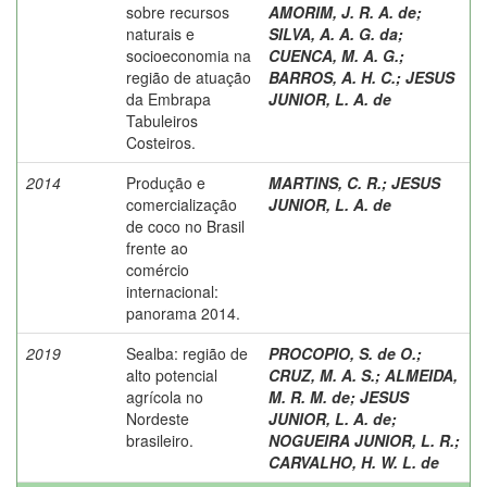
sobre recursos
AMORIM, J. R. A. de
;
naturais e
SILVA, A. A. G. da
;
socioeconomia na
CUENCA, M. A. G.
;
região de atuação
BARROS, A. H. C.
;
JESUS
da Embrapa
JUNIOR, L. A. de
Tabuleiros
Costeiros.
2014
Produção e
MARTINS, C. R.
;
JESUS
comercialização
JUNIOR, L. A. de
de coco no Brasil
frente ao
comércio
internacional:
panorama 2014.
2019
Sealba: região de
PROCOPIO, S. de O.
;
alto potencial
CRUZ, M. A. S.
;
ALMEIDA,
agrícola no
M. R. M. de
;
JESUS
Nordeste
JUNIOR, L. A. de
;
brasileiro.
NOGUEIRA JUNIOR, L. R.
;
CARVALHO, H. W. L. de