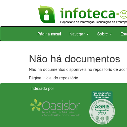
Skip
Página inicial
Navegar
Sobre
Est
navigation
Não há documentos
Não há documentos disponíveis no repositório de acor
Página inicial do repositório
Indexado por