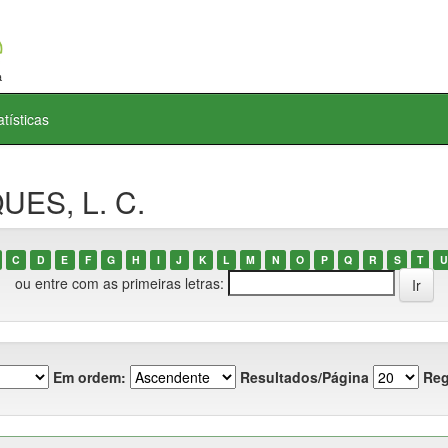
atísticas
UES, L. C.
C
D
E
F
G
H
I
J
K
L
M
N
O
P
Q
R
S
T
U
ou entre com as primeiras letras:
Em ordem:
Resultados/Página
Reg