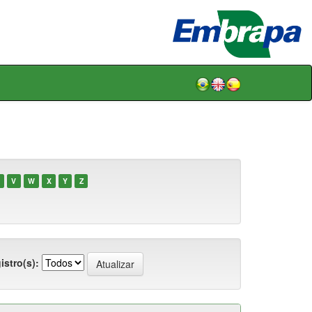
V
W
X
Y
Z
istro(s):