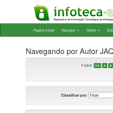
Skip
Página inicial
Navegar
Sobre
Est
navigation
Navegando por Autor JAQ
Ir para:
0-9
A
B
Classificar por: