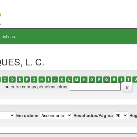
atísticas
UES, L. C.
C
D
E
F
G
H
I
J
K
L
M
N
O
P
Q
R
S
T
U
ou entre com as primeiras letras:
Em ordem:
Resultados/Página
Reg