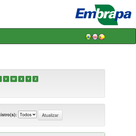
V
W
X
Y
Z
istro(s):