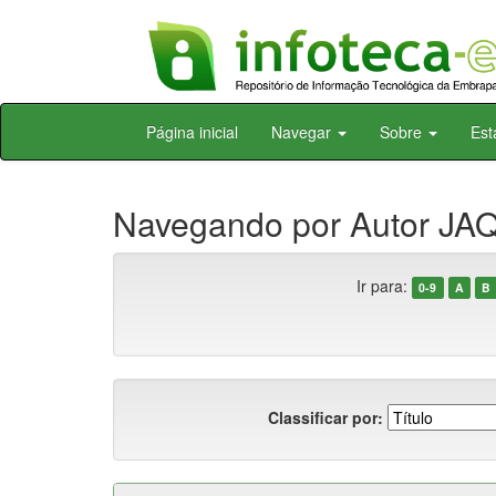
Skip
Página inicial
Navegar
Sobre
Est
navigation
Navegando por Autor JAQ
Ir para:
0-9
A
B
Classificar por: