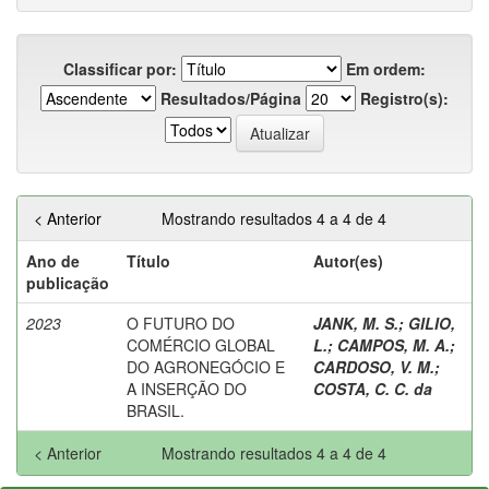
Classificar por:
Em ordem:
Resultados/Página
Registro(s):
< Anterior
Mostrando resultados 4 a 4 de 4
Ano de
Título
Autor(es)
publicação
2023
O FUTURO DO
JANK, M. S.
;
GILIO,
COMÉRCIO GLOBAL
L.
;
CAMPOS, M. A.
;
DO AGRONEGÓCIO E
CARDOSO, V. M.
;
A INSERÇÃO DO
COSTA, C. C. da
BRASIL.
< Anterior
Mostrando resultados 4 a 4 de 4