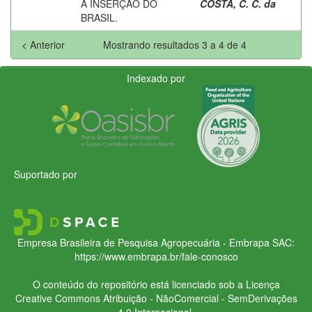
A INSERÇÃO DO
COSTA, C. C. da
BRASIL.
< Anterior
Mostrando resultados 3 a 4 de 4
Indexado por
Suportado por
Empresa Brasileira de Pesquisa Agropecuária - Embrapa
SAC:
https://www.embrapa.br/fale-conosco
O conteúdo do repositório está licenciado sob a Licença
Creative Commons
Atribuição - NãoComercial - SemDerivações
4.0 Internacional.