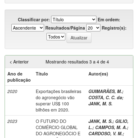
Classificar por:
Em ordem:
Resultados/Página
Registro(s):
< Anterior
Mostrando resultados 3 a 4 de 4
Ano de
Título
Autor(es)
publicação
2020
Exportações brasileiras
GUIMARÃES, M.
;
do agronegócio vão
COSTA, C. C. da
;
superar US$ 100
JANK, M. S.
bilhões em 2020.
2023
O FUTURO DO
JANK, M. S.
;
GILIO,
COMÉRCIO GLOBAL
L.
;
CAMPOS, M. A.
;
DO AGRONEGÓCIO E
CARDOSO, V. M.
;