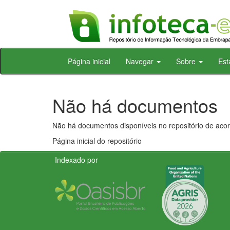
Skip
Página inicial
Navegar
Sobre
Est
navigation
Não há documentos
Não há documentos disponíveis no repositório de acor
Página inicial do repositório
Indexado por