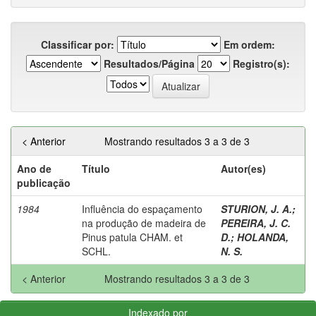
Classificar por:
Em ordem:
Resultados/Página
Registro(s):
< Anterior
Mostrando resultados 3 a 3 de 3
Ano de
Título
Autor(es)
publicação
1984
Influência do espaçamento
STURION, J. A.
;
na produção de madeira de
PEREIRA, J. C.
Pinus patula CHAM. et
D.
;
HOLANDA,
SCHL.
N. S.
< Anterior
Mostrando resultados 3 a 3 de 3
Indexado por