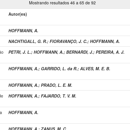
Mostrando resultados 46 a 65 de 92
Autor(es)
HOFFMANN, A.
NACHTIGALL, G. R.
;
FIORAVANÇO, J. C.
;
HOFFMANN, A.
ão
PETRI, J. L.
;
HOFFMANN, A.
;
BERNARDI, J.
;
PEREIRA, A. J.
HOFFMANN, A.
;
GARRIDO, L. da R.
;
ALVES, M. E. B.
HOFFMANN, A.
;
PRADO, L. E. M.
de
HOFFMANN, A.
;
FAJARDO, T. V. M.
da
HOFFMANN, A.
HOFFMANN, A.
;
ZANUS, M. C.