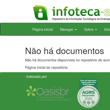
Skip
Página inicial
Navegar
Sobre
Est
navigation
Não há documentos
Não há documentos disponíveis no repositório de acor
Página inicial do repositório
Indexado por