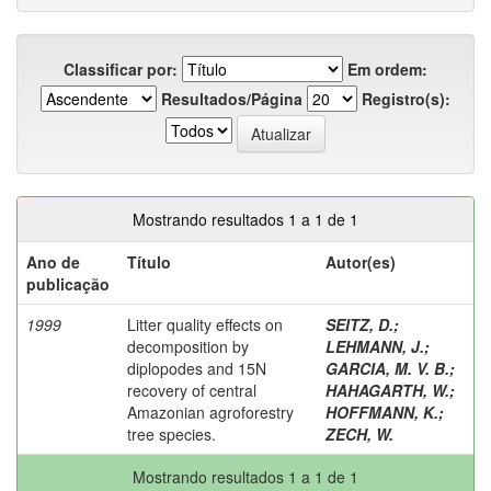
Classificar por:
Em ordem:
Resultados/Página
Registro(s):
Mostrando resultados 1 a 1 de 1
Ano de
Título
Autor(es)
publicação
1999
Litter quality effects on
SEITZ, D.
;
decomposition by
LEHMANN, J.
;
diplopodes and 15N
GARCIA, M. V. B.
;
recovery of central
HAHAGARTH, W.
;
Amazonian agroforestry
HOFFMANN, K.
;
tree species.
ZECH, W.
Mostrando resultados 1 a 1 de 1