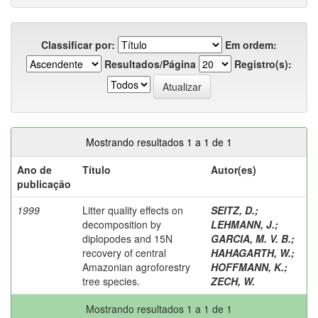
Classificar por:
Em ordem:
Resultados/Página
Registro(s):
Mostrando resultados 1 a 1 de 1
Ano de
Título
Autor(es)
publicação
1999
Litter quality effects on
SEITZ, D.
;
decomposition by
LEHMANN, J.
;
diplopodes and 15N
GARCIA, M. V. B.
;
recovery of central
HAHAGARTH, W.
;
Amazonian agroforestry
HOFFMANN, K.
;
tree species.
ZECH, W.
Mostrando resultados 1 a 1 de 1