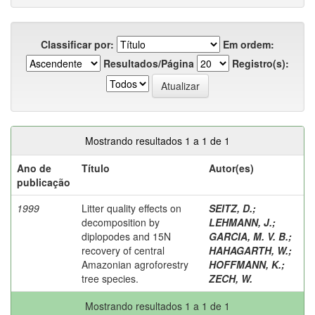
Classificar por:
Em ordem:
Resultados/Página
Registro(s):
Mostrando resultados 1 a 1 de 1
Ano de
Título
Autor(es)
publicação
1999
Litter quality effects on
SEITZ, D.
;
decomposition by
LEHMANN, J.
;
diplopodes and 15N
GARCIA, M. V. B.
;
recovery of central
HAHAGARTH, W.
;
Amazonian agroforestry
HOFFMANN, K.
;
tree species.
ZECH, W.
Mostrando resultados 1 a 1 de 1