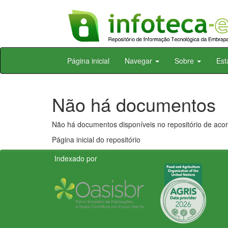
Skip
Página inicial
Navegar
Sobre
Est
navigation
Não há documentos
Não há documentos disponíveis no repositório de acor
Página inicial do repositório
Indexado por