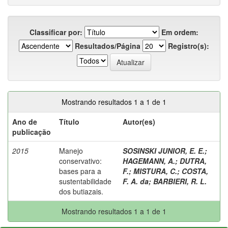
Classificar por:
Em ordem:
Resultados/Página
Registro(s):
Mostrando resultados 1 a 1 de 1
Ano de
Título
Autor(es)
publicação
2015
Manejo
SOSINSKI JUNIOR, E. E.
;
conservativo:
HAGEMANN, A.
;
DUTRA,
bases para a
F.
;
MISTURA, C.
;
COSTA,
sustentabilidade
F. A. da
;
BARBIERI, R. L.
dos butiazais.
Mostrando resultados 1 a 1 de 1