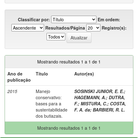
Classificar por:
Em ordem:
Resultados/Página
Registro(s):
Mostrando resultados 1 a 1 de 1
Ano de
Título
Autor(es)
publicação
2015
Manejo
SOSINSKI JUNIOR, E. E.
;
conservativo:
HAGEMANN, A.
;
DUTRA,
bases para a
F.
;
MISTURA, C.
;
COSTA,
sustentabilidade
F. A. da
;
BARBIERI, R. L.
dos butiazais.
Mostrando resultados 1 a 1 de 1