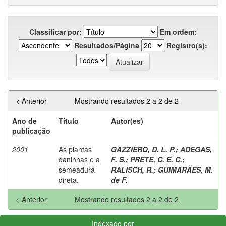
Classificar por:
Em ordem:
Resultados/Página
Registro(s):
< Anterior
Mostrando resultados 2 a 2 de 2
Ano de
Título
Autor(es)
publicação
2001
As plantas
GAZZIERO, D. L. P.
;
ADEGAS,
daninhas e a
F. S.
;
PRETE, C. E. C.
;
semeadura
RALISCH, R.
;
GUIMARÃES, M.
direta.
de F.
< Anterior
Mostrando resultados 2 a 2 de 2
Indexado por