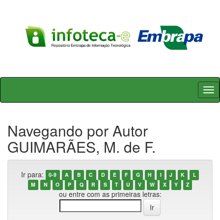
Skip
navigation
Navegando por Autor
GUIMARÃES, M. de F.
Ir para:
0-9
A
B
C
D
E
F
G
H
I
J
K
L
M
N
O
P
Q
R
S
T
U
V
W
X
Y
Z
ou entre com as primeiras letras: