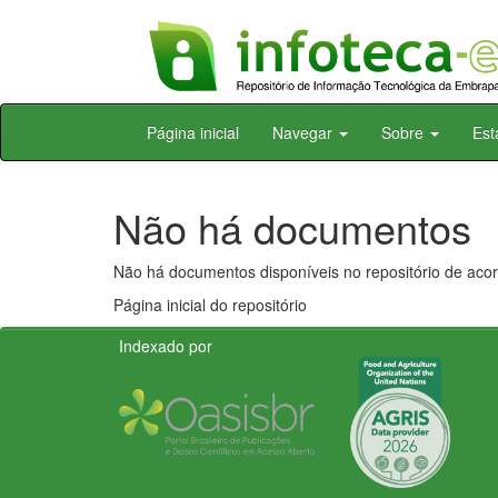
Skip
Página inicial
Navegar
Sobre
Est
navigation
Não há documentos
Não há documentos disponíveis no repositório de acor
Página inicial do repositório
Indexado por