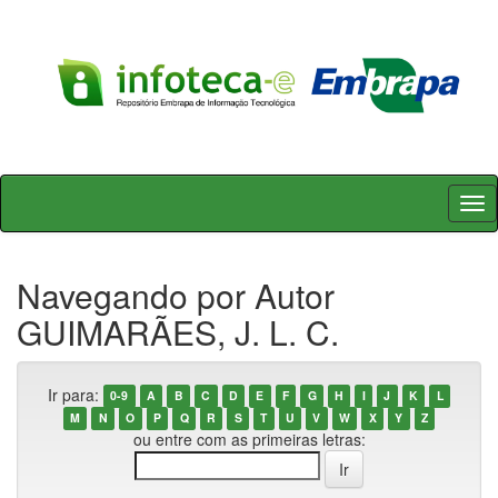
Skip
navigation
Navegando por Autor
GUIMARÃES, J. L. C.
Ir para:
0-9
A
B
C
D
E
F
G
H
I
J
K
L
M
N
O
P
Q
R
S
T
U
V
W
X
Y
Z
ou entre com as primeiras letras: