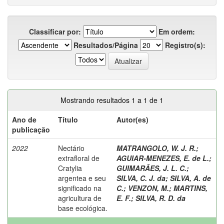
Classificar por:
Em ordem:
Resultados/Página
Registro(s):
Mostrando resultados 1 a 1 de 1
Ano de
Título
Autor(es)
publicação
2022
Nectário
MATRANGOLO, W. J. R.
;
extrafloral de
AGUIAR-MENEZES, E. de L.
;
Cratylia
GUIMARÃES, J. L. C.
;
argentea e seu
SILVA, C. J. da
;
SILVA, A. de
significado na
C.
;
VENZON, M.
;
MARTINS,
agricultura de
E. F.
;
SILVA, R. D. da
base ecológica.