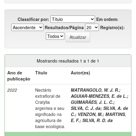
Classificar por:
Em ordem:
Resultados/Página
Registro(s):
Mostrando resultados 1 a 1 de 1
Ano de
Título
Autor(es)
publicação
2022
Nectário
MATRANGOLO, W. J. R.
;
extrafloral de
AGUIAR-MENEZES, E. de L.
;
Cratylia
GUIMARÃES, J. L. C.
;
argentea e seu
SILVA, C. J. da
;
SILVA, A. de
significado na
C.
;
VENZON, M.
;
MARTINS,
agricultura de
E. F.
;
SILVA, R. D. da
base ecológica.