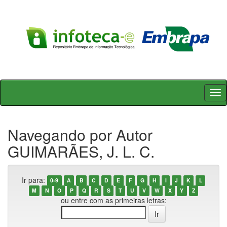
Skip
navigation
Navegando por Autor
GUIMARÃES, J. L. C.
Ir para:
0-9
A
B
C
D
E
F
G
H
I
J
K
L
M
N
O
P
Q
R
S
T
U
V
W
X
Y
Z
ou entre com as primeiras letras: