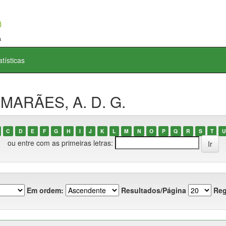
atísticas
IMARÃES, A. D. G.
C
D
E
F
G
H
I
J
K
L
M
N
O
P
Q
R
S
T
U
ou entre com as primeiras letras:
Em ordem:
Resultados/Página
Reg