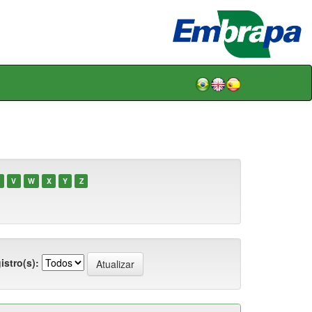
V
W
X
Y
Z
istro(s):