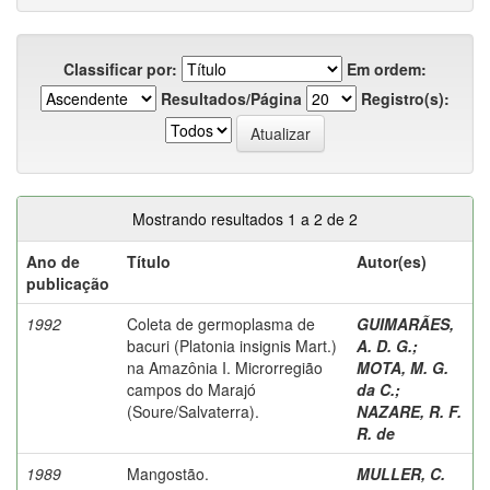
Classificar por:
Em ordem:
Resultados/Página
Registro(s):
Mostrando resultados 1 a 2 de 2
Ano de
Título
Autor(es)
publicação
1992
Coleta de germoplasma de
GUIMARÃES,
bacuri (Platonia insignis Mart.)
A. D. G.
;
na Amazônia I. Microrregião
MOTA, M. G.
campos do Marajó
da C.
;
(Soure/Salvaterra).
NAZARE, R. F.
R. de
1989
Mangostão.
MULLER, C.