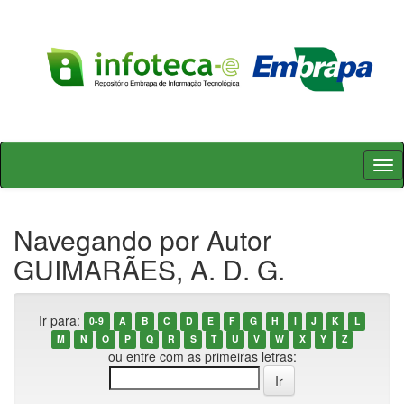
Skip
navigation
Navegando por Autor
GUIMARÃES, A. D. G.
Ir para:
0-9
A
B
C
D
E
F
G
H
I
J
K
L
M
N
O
P
Q
R
S
T
U
V
W
X
Y
Z
ou entre com as primeiras letras: