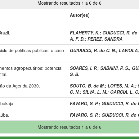
Mostrando resultados 1 a 6 de 6
Autor(es)
razil.
FLAHERTY, K.
;
GUIDUCCI, R. do 
A. F. D.
;
PEREZ, SANDRA
clo de políticas públicas: o caso
GUIDUCCI, R. do C. N.
;
LAVIOLA,
mentos agropecuários: potencial
SOARES, I. P.
;
SABAINI, P. S.
;
GUI
tal.
S. B.
ão da Agenda 2030.
SOUTO, B. de M.
;
LOPES, M. A.
;
C. N.
;
SILVA, L. M.
;
GARCIA, L. C
mbokaja.
FAVARO, S. P.
;
GUIDUCCI, R. do C
aúba.
FAVARO, S. P.
;
GUIDUCCI, R. do C
Mostrando resultados 1 a 6 de 6