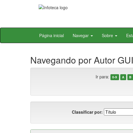
Skip
Página inicial
Navegar
Sobre
Est
navigation
Navegando por Autor GUI
Ir para:
0-9
A
B
Classificar por: