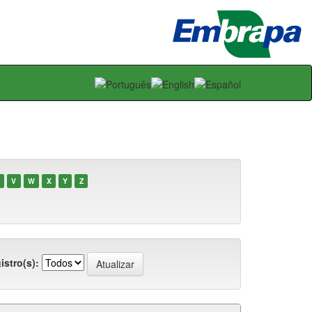
V
W
X
Y
Z
istro(s):