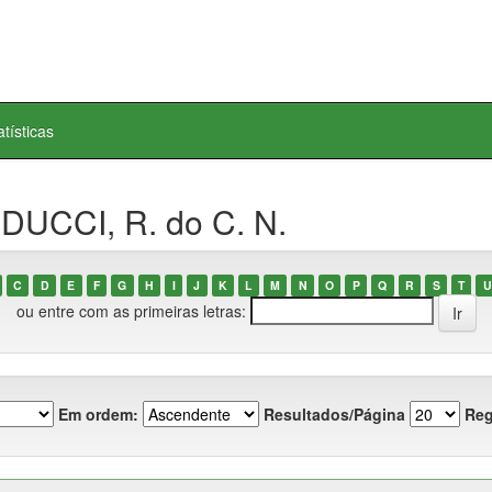
atísticas
DUCCI, R. do C. N.
C
D
E
F
G
H
I
J
K
L
M
N
O
P
Q
R
S
T
U
ou entre com as primeiras letras:
Em ordem:
Resultados/Página
Reg