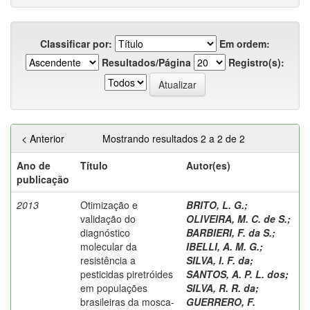
Classificar por:
Em ordem:
Resultados/Página
Registro(s):
< Anterior
Mostrando resultados 2 a 2 de 2
Ano de
Título
Autor(es)
publicação
2013
Otimização e
BRITO, L. G.
;
validação do
OLIVEIRA, M. C. de S.
;
diagnóstico
BARBIERI, F. da S.
;
molecular da
IBELLI, A. M. G.
;
resistência a
SILVA, I. F. da
;
pesticidas piretróides
SANTOS, A. P. L. dos
;
em populações
SILVA, R. R. da
;
brasileiras da mosca-
GUERRERO, F.