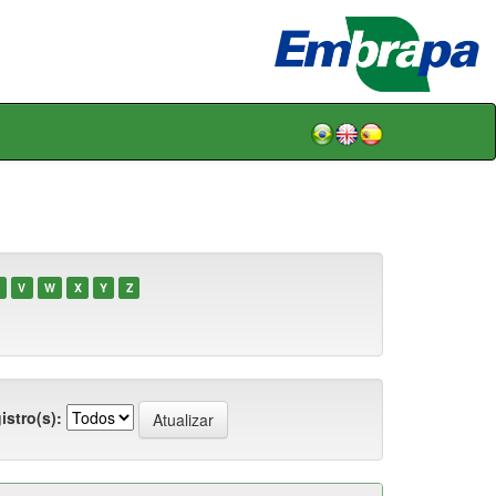
V
W
X
Y
Z
istro(s):