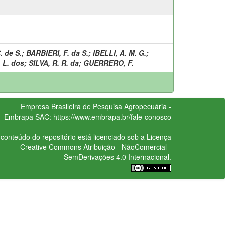
. de S.
;
BARBIERI, F. da S.
;
IBELLI, A. M. G.
;
 L. dos
;
SILVA, R. R. da
;
GUERRERO, F.
Empresa Brasileira de Pesquisa Agropecuária -
Embrapa
SAC:
https://www.embrapa.br/fale-conosco
conteúdo do repositório está licenciado sob a Licença
Creative Commons
Atribuição - NãoComercial -
SemDerivações 4.0 Internacional.