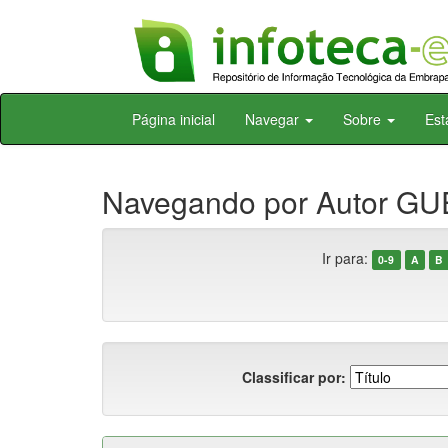
Skip
Página inicial
Navegar
Sobre
Est
navigation
Navegando por Autor G
Ir para:
0-9
A
B
Classificar por: