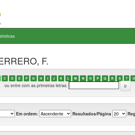
atísticas
UERRERO, F.
C
D
E
F
G
H
I
J
K
L
M
N
O
P
Q
R
S
T
U
ou entre com as primeiras letras:
Em ordem:
Resultados/Página
Reg