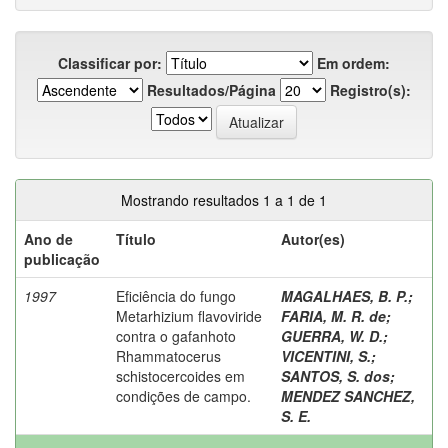
Classificar por:
Em ordem:
Resultados/Página
Registro(s):
Mostrando resultados 1 a 1 de 1
Ano de
Título
Autor(es)
publicação
1997
Eficiência do fungo
MAGALHAES, B. P.
;
Metarhizium flavoviride
FARIA, M. R. de
;
contra o gafanhoto
GUERRA, W. D.
;
Rhammatocerus
VICENTINI, S.
;
schistocercoides em
SANTOS, S. dos
;
condições de campo.
MENDEZ SANCHEZ,
S. E.