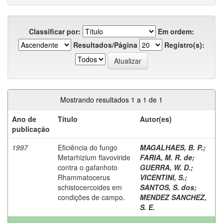
Classificar por:
Em ordem:
Resultados/Página
Registro(s):
Mostrando resultados 1 a 1 de 1
Ano de
Título
Autor(es)
publicação
1997
Eficiência do fungo
MAGALHAES, B. P.
;
Metarhizium flavoviride
FARIA, M. R. de
;
contra o gafanhoto
GUERRA, W. D.
;
Rhammatocerus
VICENTINI, S.
;
schistocercoides em
SANTOS, S. dos
;
condições de campo.
MENDEZ SANCHEZ,
S. E.